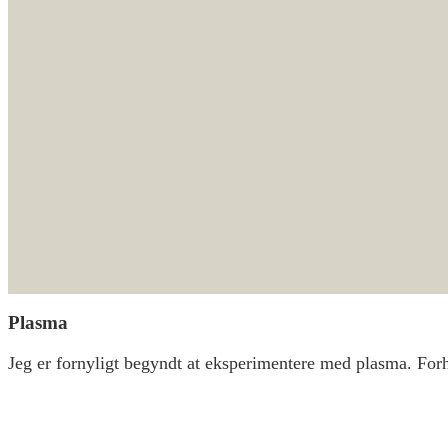
Plasma
Jeg er fornyligt begyndt at eksperimentere med plasma. For