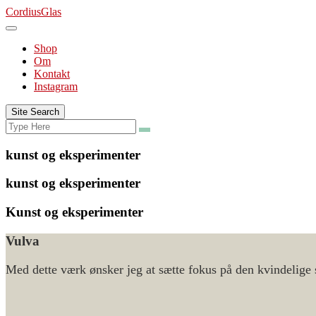
Skip
CordiusGlas
to
content
Shop
Om
Kontakt
Instagram
Site Search
Search
Search
for:
kunst og eksperimenter
kunst og eksperimenter
Kunst og eksperimenter
Vulva
Med dette værk ønsker jeg at sætte fokus på den kvindelige 