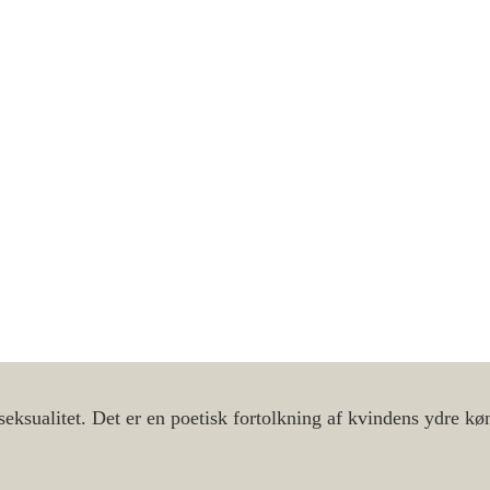
seksualitet. Det er en poetisk fortolkning af kvindens ydre k